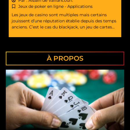
Par : Albain de Vaillancourt
Jeux de poker en ligne - Applications
Les jeux de casino sont multiples mais certains
jouissent d’une réputation établie depuis des temps
anciens. C’est le cas du blackjack, un jeu de cartes...
À PROPOS