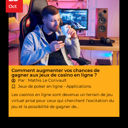
Oct
Comment augmenter vos chances de
gagner aux jeux de casino en ligne ?
Par : Mathis Le Corivault
Jeux de poker en ligne - Applications
Les casinos en ligne sont devenus un terrain de jeu
virtuel prisé pour ceux qui cherchent l’excitation du
jeu et la possibilité de gagner de...