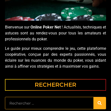
Bienvenue sur
Online Poker Net
! Actualités, techniques et
astuces sont au rendez-vous pour tous les amateurs et
professionnels du poker.
Le guide pour mieux comprendre le jeu, cette plateforme
coopérative, conçue par des experts passionnés, vous
éclaire sur les nuances du monde du poker, vous aidant
ainsi à affiner vos stratégies et à maximiser vos gains.
RECHERCHER