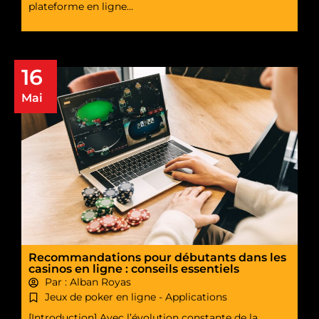
plateforme en ligne...
16
Mai
Recommandations pour débutants dans les
casinos en ligne : conseils essentiels
Par : Alban Royas
Jeux de poker en ligne - Applications
[Introduction] Avec l’évolution constante de la