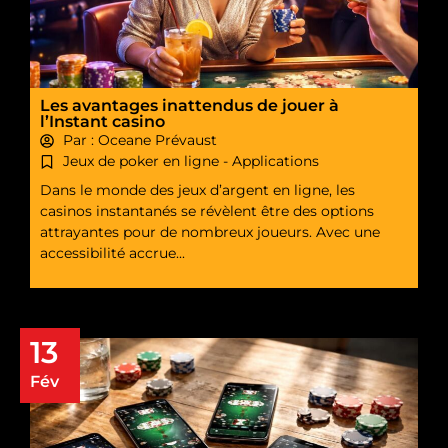
Les avantages inattendus de jouer à
l’Instant casino
Par : Oceane Prévaust
Jeux de poker en ligne - Applications
Dans le monde des jeux d’argent en ligne, les
casinos instantanés se révèlent être des options
attrayantes pour de nombreux joueurs. Avec une
accessibilité accrue...
13
Fév