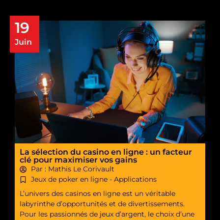
19
Juin
La sélection du casino en ligne : un facteur
clé pour maximiser vos gains
Par : Mathis Le Corivault
Jeux de poker en ligne - Applications
L’univers des casinos en ligne est un véritable
labyrinthe d’opportunités et de divertissements.
Pour les passionnés de jeux d’argent, le choix d’une