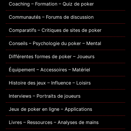
Coaching – Formation – Quiz de poker
Communautés – Forums de discussion
Comparatifs – Critiques de sites de poker
Conseils – Psychologie du poker – Mental
Différentes formes de poker – Joueurs
Équipement – Accessoires – Matériel
Histoire des jeux – Influence – Loisirs
Interviews – Portraits de joueurs
Jeux de poker en ligne – Applications
Livres – Ressources – Analyses de mains