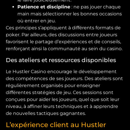
Patience et discipline
: ne pas jouer chaque
main mais sélectionner les bonnes occasions
où entrer en jeu.
Ces principes s’appliquent à différents formats de
poker. Par ailleurs, des discussions entre joueurs
favorisent le partage d’expériences et de conseils,
renforçant ainsi la communauté au sein du casino.
Des ateliers et ressources disponibles
Le Hustler Casino encourage le développement
des compétences de ses joueurs. Des ateliers sont
régulièrement organisés pour enseigner
différentes stratégies de jeu. Ces sessions sont
conçues pour aider les joueurs, quel que soit leur
niveau, à affiner leurs techniques et à apprendre
de nouvelles tactiques gagnantes.
L’expérience client au Hustler