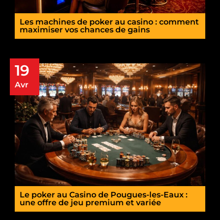
Les machines de poker au casino : comment
maximiser vos chances de gains
19
Avr
Le poker au Casino de Pougues-les-Eaux :
une offre de jeu premium et variée