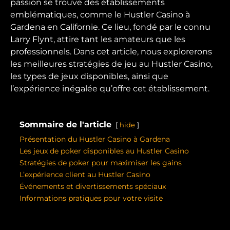
passion se trouve des établissements
emblématiques, comme le Hustler Casino à
Gardena en Californie. Ce lieu, fondé par le connu
Larry Flynt, attire tant les amateurs que les
professionnels. Dans cet article, nous explorerons
les meilleures stratégies de jeu au Hustler Casino,
les types de jeux disponibles, ainsi que
l’expérience inégalée qu’offre cet établissement.
Sommaire de l'article
hide
Présentation du Hustler Casino à Gardena
Les jeux de poker disponibles au Hustler Casino
Stratégies de poker pour maximiser les gains
L’expérience client au Hustler Casino
Événements et divertissements spéciaux
Informations pratiques pour votre visite