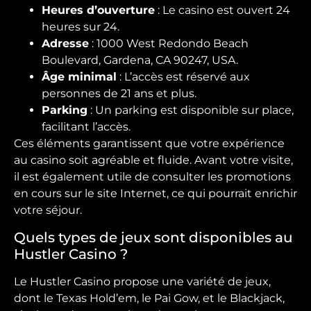
Heures d’ouverture
: Le casino est ouvert 24
heures sur 24.
Adresse
: 1000 West Redondo Beach
Boulevard, Gardena, CA 90247, USA.
Âge minimal
: L’accès est réservé aux
personnes de 21 ans et plus.
Parking
: Un parking est disponible sur place,
facilitant l’accès.
Ces éléments garantissent que votre expérience
au casino soit agréable et fluide. Avant votre visite,
il est également utile de consulter les promotions
en cours sur le site Internet, ce qui pourrait enrichir
votre séjour.
Quels types de jeux sont disponibles au
Hustler Casino ?
Le Hustler Casino propose une variété de jeux,
dont le Texas Hold’em, le Pai Gow, et le Blackjack,