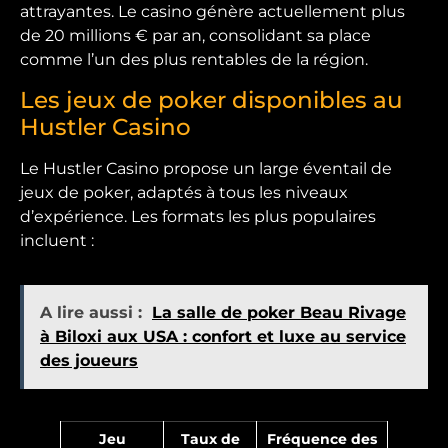
attrayantes. Le casino génère actuellement plus
de 20 millions € par an, consolidant sa place
comme l’un des plus rentables de la région.
Les jeux de poker disponibles au
Hustler Casino
Le Hustler Casino propose un large éventail de
jeux de poker, adaptés à tous les niveaux
d’expérience. Les formats les plus populaires
incluent :
A lire aussi :
La salle de poker Beau Rivage
à Biloxi aux USA : confort et luxe au service
des joueurs
Jeu
Taux de
Fréquence des