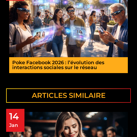
Poke Facebook 2026 : l’évolution des
interactions sociales sur le réseau
ARTICLES SIMILAIRE
14
Jan