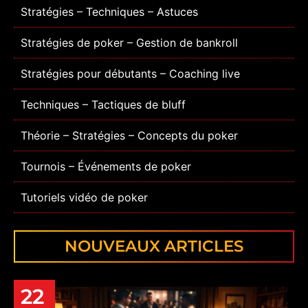
Stratégies – Techniques – Astuces
Stratégies de poker – Gestion de bankroll
Stratégies pour débutants – Coaching live
Techniques – Tactiques de bluff
Théorie – Stratégies – Concepts du poker
Tournois – Événements de poker
Tutoriels vidéo de poker
NOUVEAUX ARTICLES
22