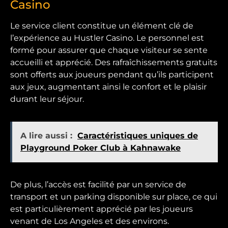
Casino
Le service client constitue un élément clé de
l’expérience au Hustler Casino. Le personnel est
formé pour assurer que chaque visiteur se sente
accueilli et apprécié. Des rafraîchissements gratuits
sont offerts aux joueurs pendant qu’ils participent
aux jeux, augmentant ainsi le confort et le plaisir
durant leur séjour.
A lire aussi :
Caractéristiques uniques de
Playground Poker Club à Kahnawake
De plus, l’accès est facilité par un service de
transport et un parking disponible sur place, ce qui
est particulièrement apprécié par les joueurs
venant de Los Angeles et des environs.