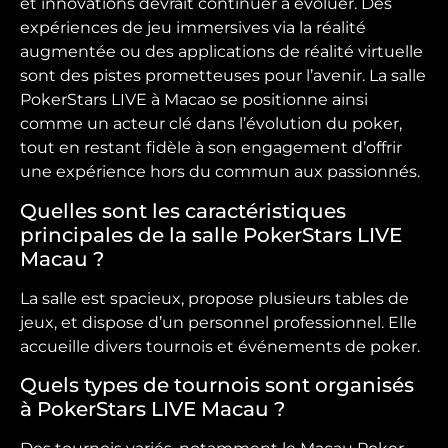
et innovations devrait continuer à évoluer. Des
expériences de jeu immersives via la réalité
augmentée ou des applications de réalité virtuelle
sont des pistes prometteuses pour l’avenir. La salle
PokerStars LIVE à Macao se positionne ainsi
comme un acteur clé dans l’évolution du poker,
tout en restant fidèle à son engagement d’offrir
une expérience hors du commun aux passionnés.
Quelles sont les caractéristiques
principales de la salle PokerStars LIVE
Macau ?
La salle est spacieux, propose plusieurs tables de
jeux, et dispose d’un personnel professionnel. Elle
accueille divers tournois et événements de poker.
Quels types de tournois sont organisés
à PokerStars LIVE Macau ?