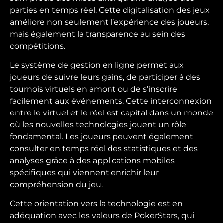
parties en temps réel. Cette digitalisation des jeux
améliore non seulement l’expérience des joueurs,
mais également la transparence au sein des
compétitions.
Le système de gestion en ligne permet aux
joueurs de suivre leurs gains, de participer à des
tournois virtuels en amont ou de s’inscrire
facilement aux événements. Cette interconnexion
entre le virtuel et le réel est capital dans un monde
où les nouvelles technologies jouent un rôle
fondamental. Les joueurs peuvent également
consulter en temps réel des statistiques et des
analyses grâce à des applications mobiles
spécifiques qui viennent enrichir leur
compréhension du jeu.
Cette orientation vers la technologie est en
adéquation avec les valeurs de PokerStars, qui