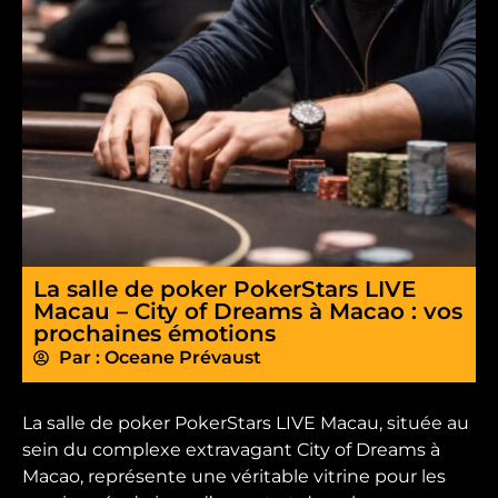
La salle de poker PokerStars LIVE
Macau – City of Dreams à Macao : vos
prochaines émotions
Par : Oceane Prévaust
La salle de poker PokerStars LIVE Macau, située au
sein du complexe extravagant City of Dreams à
Macao, représente une véritable vitrine pour les