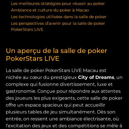
Les meilleures stratégies pour réussir au poker
Ambiance et culture du poker à Macao
Les technologies utilisées dans la salle de poker
Les perspectives d’avenir pour la salle de poker
PokerStars LIVE
Un aperçu de la salle de poker
PokerStars LIVE
La salle de poker PokerStars LIVE Macau est
nichée au cœur du prestigieux
City of Dreams
, un
complexe qui fusionne divertissement, luxe et
gastronomie. Conçue pour répondre aux attentes
des joueurs les plus exigeants, cette salle de poker
offre un espace spacieux qui peut accueillir
plusieurs tables de jeu simultanément. Dès son
entrée, on ressent une ambiance électrisante, où
l’excitation des jeux et des compétitions se mêle à