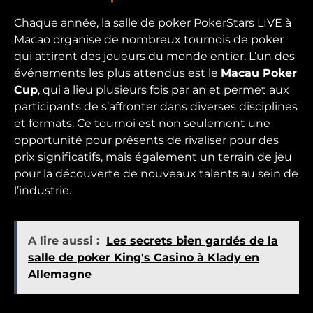
Chaque année, la salle de poker PokerStars LIVE à
Macao organise de nombreux tournois de poker
qui attirent des joueurs du monde entier. L’un des
événements les plus attendus est le
Macau Poker
Cup
, qui a lieu plusieurs fois par an et permet aux
participants de s’affronter dans diverses disciplines
et formats. Ce tournoi est non seulement une
opportunité pour présents de rivaliser pour des
prix significatifs, mais également un terrain de jeu
pour la découverte de nouveaux talents au sein de
l’industrie.
A lire aussi :
Les secrets bien gardés de la
salle de poker King's Casino à Klady en
Allemagne