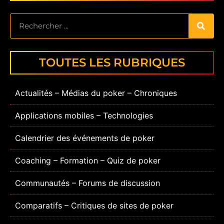
TOUTES LES RUBRIQUES
Actualités – Médias du poker – Chroniques
Applications mobiles – Technologies
Calendrier des événements de poker
Coaching – Formation – Quiz de poker
Communautés – Forums de discussion
Comparatifs – Critiques de sites de poker