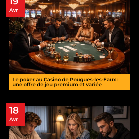
19
Avr
Le poker au Casino de Pougues-les-Eaux :
une offre de jeu premium et variée
18
Avr