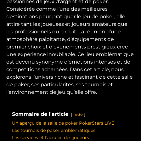
passionnés de jeux d’argent et de poker.
Considérée comme l’une des meilleures
destinations pour pratiquer le jeu de poker, elle
attire tant les joueuses et joueurs amateurs que
les professionnels du circuit. La réunion d’une
atmosphère palpitante, d’équipements de
premier choix et d’événements prestigieux crée
une expérience inoubliable. Ce lieu emblématique
est devenu synonyme d’émotions intenses et de
compétitions acharnées. Dans cet article, nous
explorons l’univers riche et fascinant de cette salle
de poker, ses particularités, ses tournois et
l’environnement de jeu qu’elle offre.
Sommaire de l'article
hide
Un aperçu de la salle de poker PokerStars LIVE
Les tournois de poker emblématiques
Les services et l’accueil des joueurs