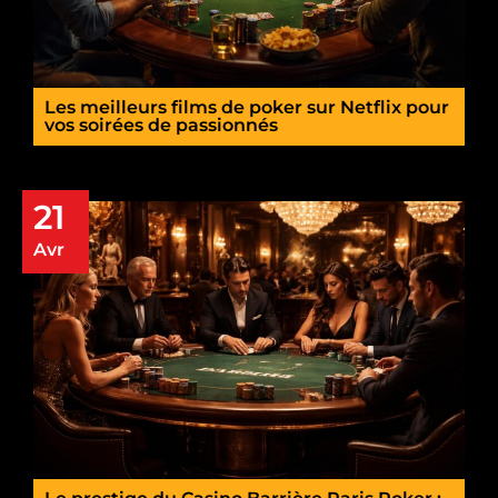
Les meilleurs films de poker sur Netflix pour
vos soirées de passionnés
21
Avr