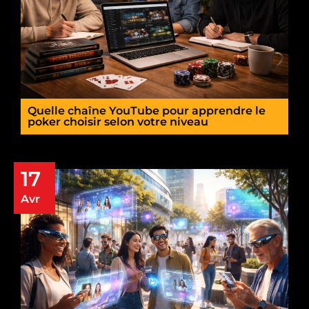
Quelle chaîne YouTube pour apprendre le
poker choisir selon votre niveau
17
Avr