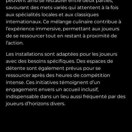
peuvent ainsi se restaurer entre deux parties,
savourant des mets variés qui attentent à la fois
aux spécialités locales et aux classiques
internationaux. Ce mélange culinaire contribue à
l’expérience immersive, permettant aux joueurs
de se ressourcer tout en restant à proximité de
l’action.
Les installations sont adaptées pour les joueurs
avec des besoins spécifiques. Des espaces de
détente sont également prévus pour se
ressourcer après des heures de compétition
intense. Ces initiatives témoignent d’un
engagement envers un accueil inclusif,
indispensable dans un lieu aussi fréquenté par des
joueurs d’horizons divers.