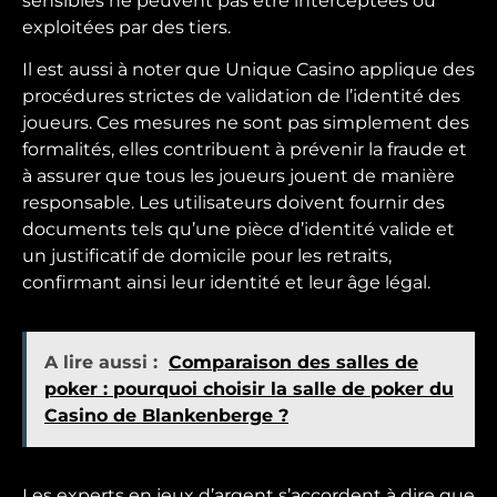
sensibles ne peuvent pas être interceptées ou
exploitées par des tiers.
Il est aussi à noter que Unique Casino applique des
procédures strictes de validation de l’identité des
joueurs. Ces mesures ne sont pas simplement des
formalités, elles contribuent à prévenir la fraude et
à assurer que tous les joueurs jouent de manière
responsable. Les utilisateurs doivent fournir des
documents tels qu’une pièce d’identité valide et
un justificatif de domicile pour les retraits,
confirmant ainsi leur identité et leur âge légal.
A lire aussi :
Comparaison des salles de
poker : pourquoi choisir la salle de poker du
Casino de Blankenberge ?
Les experts en jeux d’argent s’accordent à dire que