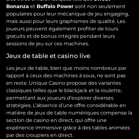
Bonanza
et
Buffalo Power
sont non seulement
populaires pour leur mécanique de jeu engaging,
mais aussi pour leurs graphismes de qualité. Les
joueurs peuvent également profiter de tours
gratuits et de bonus intégrés pendant leurs
sessions de jeu sur ces machines.
Jeux de table et casino live
Les jeux de table, bien que moins nombreux par
rapport à ceux des machines à sous, ne sont pas
en reste. Unique Casino propose des variantes
classiques telles que le blackjack et la roulette,
permettant aux joueurs d’explorer diverses
stratégies. L’absence d’une offre considérable en
matière de jeux de table numériques compense la
section de casino en direct, qui offre une
expérience immersive grâce à des tables animées
par des croupiers en direct.