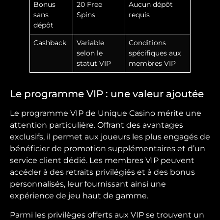
Bonus
20 Free
Aucun dépôt
sans
Spins
requis
dépôt
Cashback
Variable
Conditions
selon le
spécifiques aux
statut VIP
membres VIP
Le programme VIP : une valeur ajoutée
Le programme VIP de Unique Casino mérite une
attention particulière. Offrant des avantages
exclusifs, il permet aux joueurs les plus engagés de
bénéficier de promotion supplémentaires et d’un
service client dédié. Les membres VIP peuvent
accéder à des retraits privilégiés et à des bonus
personnalisés, leur fournissant ainsi une
expérience de jeu haut de gamme.
Parmi les privilèges offerts aux VIP se trouvent un