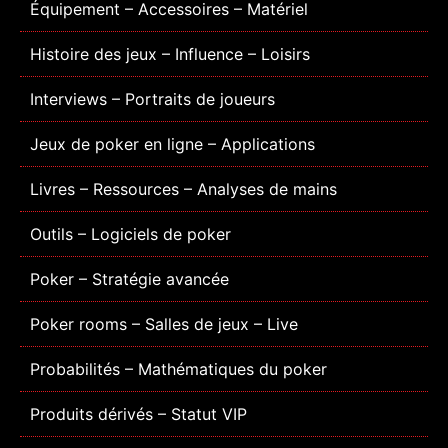
Équipement – Accessoires – Matériel
Histoire des jeux – Influence – Loisirs
Interviews – Portraits de joueurs
Jeux de poker en ligne – Applications
Livres – Ressources – Analyses de mains
Outils – Logiciels de poker
Poker – Stratégie avancée
Poker rooms – Salles de jeux – Live
Probabilités – Mathématiques du poker
Produits dérivés – Statut VIP