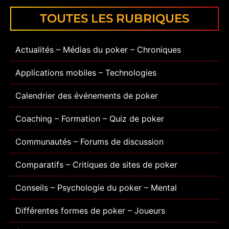
TOUTES LES RUBRIQUES
Actualités – Médias du poker – Chroniques
Applications mobiles – Technologies
Calendrier des événements de poker
Coaching – Formation – Quiz de poker
Communautés – Forums de discussion
Comparatifs – Critiques de sites de poker
Conseils – Psychologie du poker – Mental
Différentes formes de poker – Joueurs