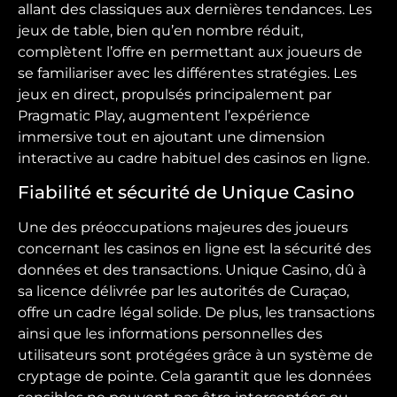
allant des classiques aux dernières tendances. Les
jeux de table, bien qu’en nombre réduit,
complètent l’offre en permettant aux joueurs de
se familiariser avec les différentes stratégies. Les
jeux en direct, propulsés principalement par
Pragmatic Play, augmentent l’expérience
immersive tout en ajoutant une dimension
interactive au cadre habituel des casinos en ligne.
Fiabilité et sécurité de Unique Casino
Une des préoccupations majeures des joueurs
concernant les casinos en ligne est la sécurité des
données et des transactions. Unique Casino, dû à
sa licence délivrée par les autorités de Curaçao,
offre un cadre légal solide. De plus, les transactions
ainsi que les informations personnelles des
utilisateurs sont protégées grâce à un système de
cryptage de pointe. Cela garantit que les données